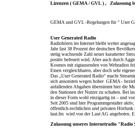
Lizenzen ( GEMA / GVL ) , Zulassung be
GEMA und GVL -Regelungen für " User Gen
User Generated Radio
Radiohören im Internet bleibt weiter ange
Jahr fast 38 Prozent der deutschen Bevölker
stetig wachsende Zahl neuer kuratierter S
positiv befeuert wird. Aber auch durch Aggr
Kosmos mit zigtausenden von Webradios fein 
Einen vergleichbaren, aber doch sehr eigene
Das „User Generated Radio“ macht Streamin
sich ansonsten wegen hoher GEMA– bezieh
anfallenden Abgaben übernimmt hier die Mut
den Stationen der Nutzer zu schalten. Bei l
in dieser Form wohl einzigartig ist – und vo
Seit 2005 sind hier Programmgestalter akti
öffentlich-rechtlichen und privaten Hörfunk 
laut.fm wird von der Laut AG angeboten. E
Zulassung unseres Internetradio "Radio