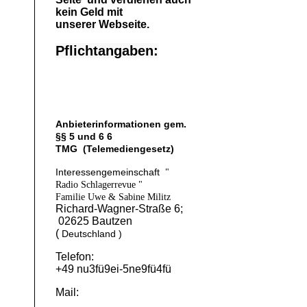
kein Geld mit
unserer Webseite.
Pflichtangaben:
Anbieterinformationen gem.
§§ 5 und 6 6
TMG (Telemediengesetz)
Interessengemeinschaft
"
Radio Schlagerrevue "
Familie Uwe & Sabine Militz
Richard-Wagner-Straße 6;
02625 Bautzen
(
Deutschland )
Telefon:
+49 nu3fü9ei-5ne9fü4fü
Mail: