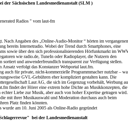
i der Sächsischen Landesmedienanstalt (SLM )
erated Radios " vom laut-fm
sagt. Nach Angaben des „Online-Audio-Monitor “ hörten im vergangene
ung bereits Internetradio. Wobei der Trend durch Smartphones, eine
treams sowie über den sich professionalisierenden Hörfunkmarkt im W
egatoren wie radio.de, TuneIn oder Radioplayer, die Nutzern den
sortiert und anwenderfreundlich transparent zur Verfügung stellen.
n Ansatz verfolgt das Konstanzer Webportal laut.fm.
g auch für private, nicht-kommerzielle Programmmacher nutzbar – wa
ungsweise GVL-Gebühren eher kompliziert gestalten kann. Die
tergesellschaft Laut AG, die sich im Gegenzug vorbehält, Werbung au
aut.fm findet der Hörer eine extrem hohe Dichte an Musikkonzepten, die
n echter Liebe zur Musik, aber auch von hoher Expertise getragen wird.
v, die mit ihrer Musikauswahl und Moderation durchaus auch beim
ihren Platz finden könnten.
s wurde am 10. Juni 2005 als Online-Radio gegründet
 Schlagerrevue" bei der Landesmedienanstalt